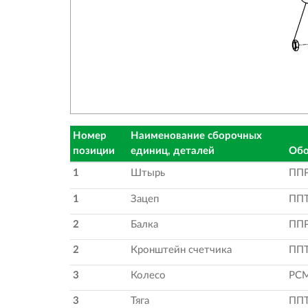
Номер
Наименование сборочных
позиции
единиц, деталей
Обо
1
Штырь
ППР
1
Зацеп
ППТ
2
Балка
ППР
2
Кронштейн счетчика
ППТ
3
Колесо
РСМ
3
Тяга
ППТ