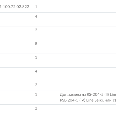
-100.72.02.822
1
4
2
8
1
4
2
1
Доп.замена на RS-204-5 (II) Line
RSL-204-5 (IV) Line Seiki, или 
2