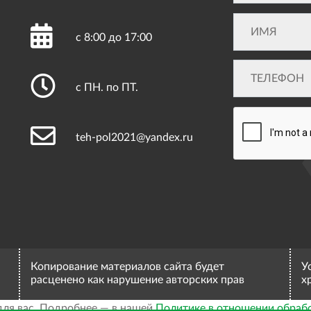
с 8:00 до 17:00
с ПН. по ПТ.
teh-pol2021@yandex.ru
Копирование материалов сайта будет
У
расценено как нарушение авторских прав
х
для вас. Подробнее — в нашей
Политике в отношении обраб