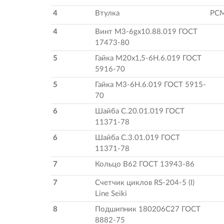
4
Втулка
РСМ
4
Винт М3-6gx10.88.019 ГОСТ
17473-80
5
Гайка М20х1,5-6Н.6.019 ГОСТ
5916-70
5
Гайка М3-6Н.6.019 ГОСТ 5915-
70
6
Шайба С.20.01.019 ГОСТ
11371-78
6
Шайба С.3.01.019 ГОСТ
11371-78
7
Кольцо В62 ГОСТ 13943-86
7
Счетчик циклов RS-204-5 (I)
Line Seiki
8
Подшипник 180206С27 ГОСТ
8882-75