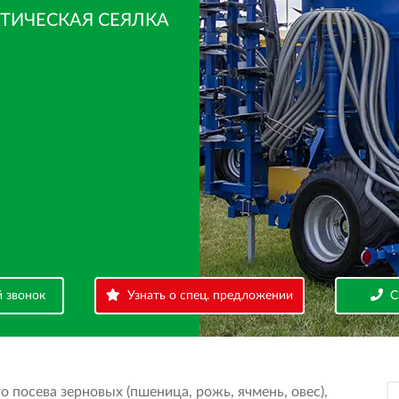
АЯ СЕЯЛКА
й звонок
Узнать о спец. предложении
С
й звонок
Узнать о спец. предложении
С
жении
Связаться с заводом
 посева зерновых (пшеница, рожь, ячмень, овес),