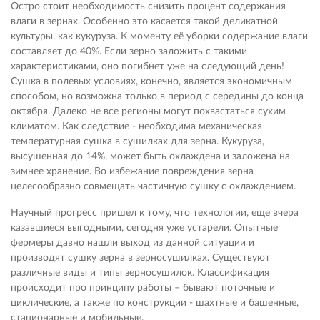
Остро стоит необходимость снизить процент содержания
влаги в зернах. Особенно это касается такой деликатной
культуры, как кукуруза. К моменту её уборки содержание влаги
составляет до 40%. Если зерно заложить с такими
характеристиками, оно погибнет уже на следующий день!
Сушка в полевых условиях, конечно, является экономичным
способом, но возможна только в период с середины до конца
октября. Далеко не все регионы могут похвастаться сухим
климатом. Как следствие - необходима механическая
температурная сушка в сушилках для зерна. Кукуруза,
высушенная до 14%, может быть охлаждена и заложена на
зимнее хранение. Во избежание повреждения зерна
целесообразно совмещать частичную сушку с охлаждением.
Научный прогресс пришел к тому, что технологии, еще вчера
казавшиеся выгодными, сегодня уже устарели. Опытные
фермеры давно нашли выход из данной ситуации и
производят сушку зерна в зерносушилках. Существуют
различные виды и типы зерносушилок. Классификация
происходит про принципу работы – бывают поточные и
циклические, а также по конструкции - шахтные и башенные,
стационарные и мобильные.