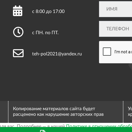
с 8:00 до 17:00
с ПН. по ПТ.
teh-pol2021@yandex.ru
Копирование материалов сайта будет
У
расценено как нарушение авторских прав
х
для вас. Подробнее — в нашей
Политике в отношении обраб