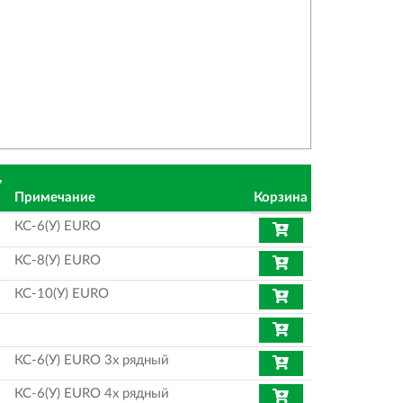
,
Примечание
Корзина
КС-6(У) EURO
КС-8(У) EURO
КС-10(У) EURO
КС-6(У) EURO 3х рядный
КС-6(У) EURO 4х рядный