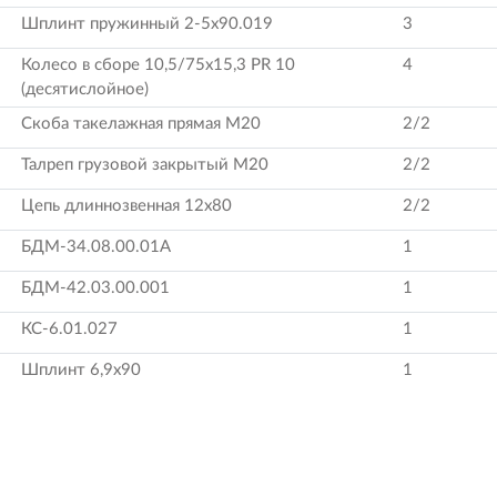
Шплинт пружинный 2-5х90.019
3
Колесо в сборе 10,5/75х15,3 PR 10
4
(десятислойное)
Скоба такелажная прямая М20
2/2
Талреп грузовой закрытый М20
2/2
Цепь длиннозвенная 12х80
2/2
БДМ-34.08.00.01А
1
БДМ-42.03.00.001
1
КС-6.01.027
1
Шплинт 6,9х90
1