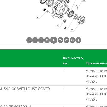
Количество,
шт.
Примечани
1
Указанные к
0664200000
«TVZ»).
EAL 56/100 WITH DUST COVER
1
Указанные к
0664200000
«TVZ»).
00 22.75 59130211
1
Указанные к