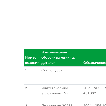
Наименование
Номер
сборочных единиц,
позиции
деталей
Обозначение
1
Ось полуоси
2
Индустриальное
SEM. IND. S
уплотнение TVZ
431002
3
Подшипник 30211
30211 055 1