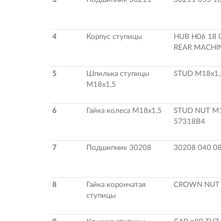
4
Корпус ступицы
HUB H06 18 
REAR MACHIN
5
Шпилька ступицы
STUD M18x1,
М18х1,5
6
Гайка колеса М18х1,5
STUD NUT M
57318B4
7
Подшипник 30208
30208 040 0
8
Гайка корончатая
CROWN NUT 
ступицы