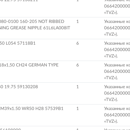
0664200000
«TVZ»).
080-0100 160-205 NOT RIBBED
1
Указанные к
ING GREASE NIPPLE 61L6LA008IT
0664200000
«TVZ»).
50 L054 57118B1
6
Указанные к
0664200000
«TVZ»).
18x1,50 CH24 GERMAN TYPE
6
Указанные к
0664200000
«TVZ»).
80 19.75 59130208
1
Указанные к
0664200000
«TVZ»).
M39x1.50 WR50 H28 57539B1
1
Указанные к
0664200000
«TVZ»).