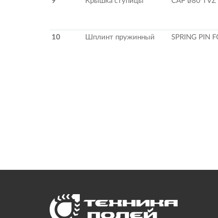
9
Крышка ступицы
CAP ø80 TVZ
10
Шплинт пружинный
SPRING PIN 