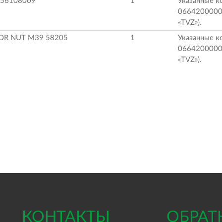
 56108009
1
Указанные к
0664200000
«TVZ»).
FOR NUT M39 58205
1
Указанные к
0664200000
«TVZ»).
КОНТАКТЫ
ОБРАТ