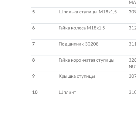
MA
5
Шпилька ступицы М18х1,5
30
6
Гайка колеса М18х1,5
31
7
Подшипник 30208
31
8
Гайка корончатая ступицы
32
NU
9
Крышка ступицы
30
10
Шплинт
310