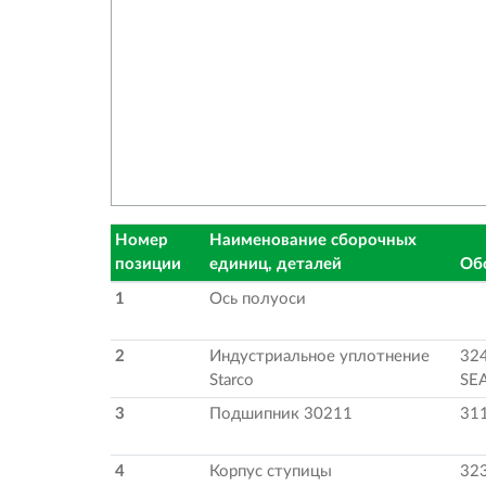
Номер
Наименование сборочных
позиции
единиц, деталей
Об
1
Ось полуоси
2
Индустриальное уплотнение
32
Starco
SE
3
Подшипник 30211
31
4
Корпус ступицы
32