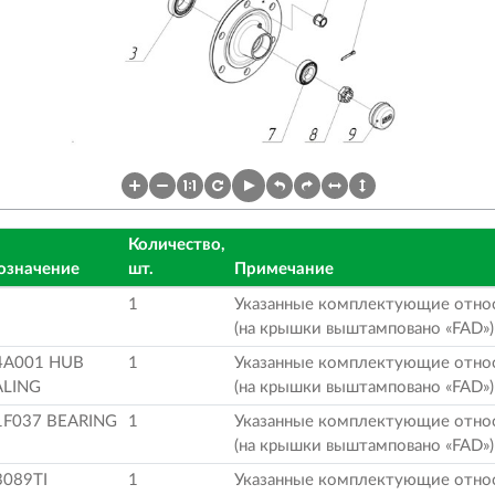
Количество,
означение
шт.
Примечание
1
Указанные комплектующие относ
(на крышки выштамповано «FAD»)
4A001 HUB
1
Указанные комплектующие относ
ALING
(на крышки выштамповано «FAD»)
1F037 BEARING
1
Указанные комплектующие относ
(на крышки выштамповано «FAD»)
3089TI
1
Указанные комплектующие относ