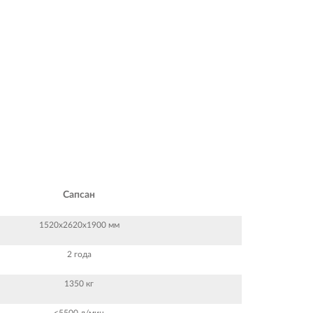
Сапсан
1520х2620х1900 мм
2 года
1350 кг