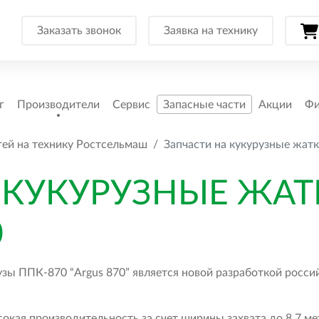
Заказать звонок
Заявка на технику
г
Производители
Сервис
Запасные части
Акции
Фи
тей на технику Ростсельмаш
Запчасти на кукурузные жатк
 КУКУРУЗНЫЕ ЖАТК
0
зы ППК-870 “Argus 870” является новой разработкой росси
кая производительность за счет ширины захвата до 8,7 мет